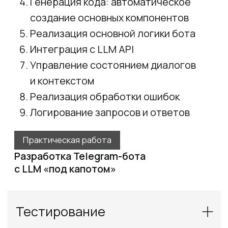
ИИ-агентов
Использование практик reverse-design
для разработки интерфейса
Использование MCP
для взаимодействия с браузером
Интеграция с backend API
Практическая работа
Разработка frontend для ИИ-ассистента
Production-ready:
observability и деплой
Создание docker-compose для полной
fullstack системы
Создание скриптов настройки сервера
Настройка переменных окружения
и секретов
Настройка nginx как reverse proxy
Логирование: структурированные логи