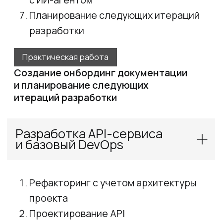
LLM
Frontend
SPA на React/Next.js с диалоговым
интерфейсом
База данных
PostgreSQL с системой миграций
и ORM
Telegram-бот
Клиентское приложение
для взаимодействия
DevOps
Docker, CI/CD GitHub Actions