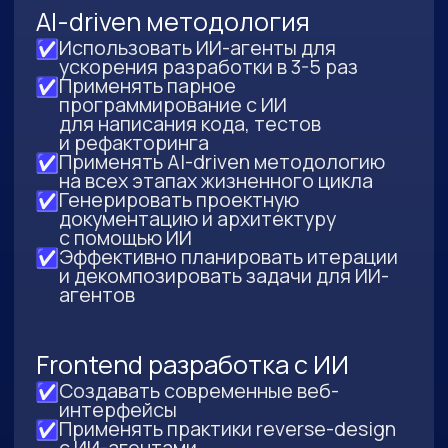
DevOps и автоматизация
Настраивать скрипты
для автоматизации с make
Контейнеризировать приложения
с Docker
Настраивать CI/CD pipeline с GitHub
Actions
Настраивать observability
Развертывать микросервисы
в облаке