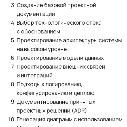
Выбор СУБД и инструмента
управления миграциями
Создание миграций: генерация
скриптов создания и изменения
структуры БД
Реализация слоя доступа к данным:
создание ORM-моделей
и репозиториев
Практическая работа
Доработка приложения
для работы с базой данных
Devops и CI/CD
Рефакторинг Dockerfile-ов с учетом
архитектуры проекта
Настройка docker-compose: