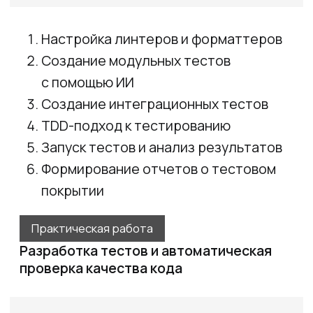
и агрегация (Loki)
Метрики: сбор и хранение метрик
приложения (Prometheus)
Дашборды: визуализация метрик
и логов (Grafana)
Практическая работа
Реализация production-ready решения
Итоговый проект
Fullstack ИИ-ассистент
с микросервисной
архитектурой
В течение курса участники создают
полноценную fullstack систему