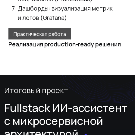
Оферта
Акции
ООО «
Хекслет Рус
»
108813, г. Москва, вн.тер.г. поселение Московский,
г. Московский, ул. Солнечная,д. 3А, стр. 1, помещ. 20Б/3
ОГРН 1217300010476
© Хекслет, 2025