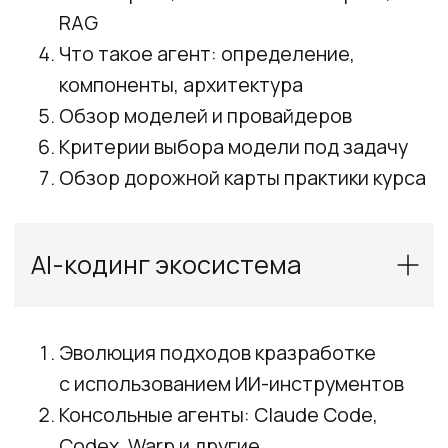
Генерация кода: автоматическое
создание основных компонентов
Реализация основной логики бота
Интеграция с
LLM API
Управление состоянием диалогов
и
контекстом
Реализация обработки ошибок
Логирование запросов и ответов
Практическая работа
Разработка Telegram-бота
с
LLM «под капотом»
Тестирование
Настройка линтеров и форматтеров
Создание модульных тестов
с помощью ИИ
Создание интеграционных тестов
TDD-подход к тестированию