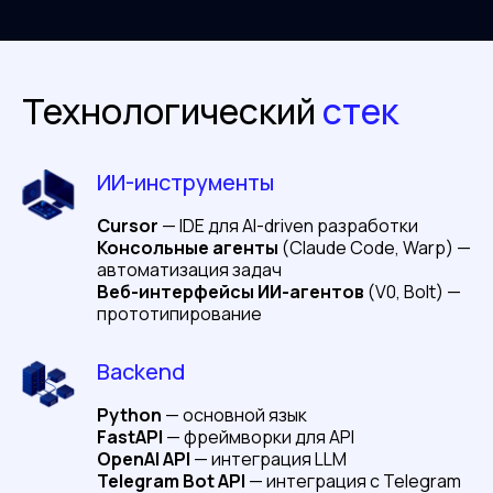
Практическая работа
Создание скрипта автоматизации
с
Warp
Создание UI-прототипа
Технологический
стек
в
V0/Bolt/Lovable
AI-driven разработка с Cursor
ИИ-инструменты
Cursor
— IDE для AI-driven разработки
Обзор возможностей и
режимов
Консольные агенты
(Claude Code, Warp) —
работы Cursor
автоматизация задач
Конфигурирование: модели, правила,
Веб-интерфейсы ИИ-агентов
(V0, Bolt) —
прототипирование
соглашения
Управление контекстом: включение
файлов, символов, документации
Backend
Кастомизация и
настройка правил
для
проекта
Python
— основной язык
Лучшие практики использования
FastAPI
— фреймворки для API
OpenAI API
— интеграция LLM
кодовых агентов
Telegram Bot API
— интеграция с Telegram
AI-Driven методология разработки