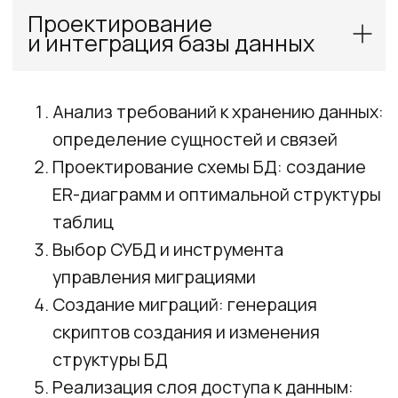
Автор программ обучения по ИИ
Практик и методолог AI-driven
разработки
Многократный призер AI-хакатонов,
призёр LLM-coding challenge 2025
20+ лет в разработке, 10+ production
ИИ-решений
Александр Кожин
AI Tech Lead, Full-Stack AI Developer
Архитектор AI-систем в AIRnD.ru
Со-основатель LLMStart.ru
Специаилизируется на AI-driven