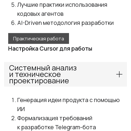
для работы через API
Создание Makefile для автоматизации
рутинных задач
Настройка базового окружения
разработки
Создание Dockerfile и docker-compose
файлов
Практическая работа
Разработка API-сервиса
и контейнеризация с Docker
Проектирование
и интеграция базы данных
Анализ требований к хранению данных:
определение сущностей и связей
Проектирование схемы БД: создание
ER-диаграмм и оптимальной структуры
таблиц