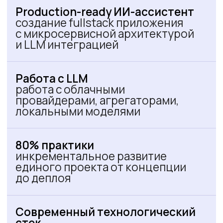
Что будете уметь
после курса
AI-driven методология
Использовать ИИ-агенты для
ускорения разработки в 3-5 раз
Применять парное
программирование с ИИ
для написания кода, тестов
и рефакторинга
Применять AI-driven методологию
на всех этапах жизненного цикла
Генерировать проектную
документацию и архитектуру
с помощью ИИ
Эффективно планировать итерации
и декомпозировать задачи для ИИ-
агентов
Frontend разработка с ИИ
Создавать современные веб-
интерфейсы
Применять практики reverse-design
с ИИ-агентами