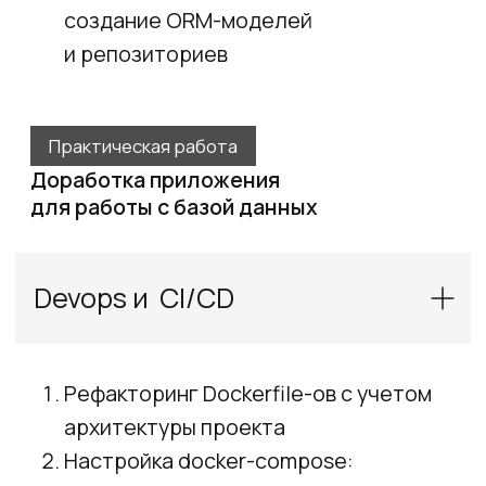
разработке
Full-stack и full-cycle эксперт
Многократный призер AI-хакатонов,
призёр LLM-coding challenge 2025
23 года в разработке, 5+ production
AI-кейсов
Стоимость
и условия обучения
120 000 ₽
2 месяца
Онлайн
занятия 2 раза в неделю по 90 минут
в группе от 15 до 30 человек
20% теории, 80% практики