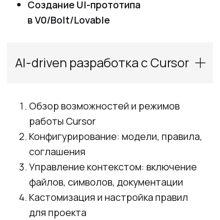
компонентов
Изучение правил совместной работы
с ИИ-агентом
Планирование следующих итераций
разработки
Практическая работа
Создание онбординг документации
и планирование следующих
итераций разработки
Разработка API-сервиса
и базовый DevOps
Рефакторинг с учетом архитектуры
проекта
Проектирование API
Разработка и документирование API-
сервиса
Рефакторинг Telegram-бота