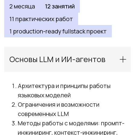
Подходы к
логированию,
конфигурированию и
деплою
Документирование принятых
проектных решений (ADR)
Генерация диаграмм с
использованием
Mermaid
Практическая работа
Проектирование Telegram-бота
Разработка Backend
Telegram-бота
Планирование дорожной карты
разработки
Формирование соглашений
по
разработке с
ИИ-агентом
Генерация скелета приложения:
создание структуры проекта