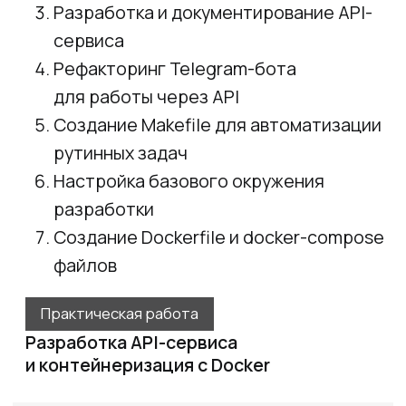
Эксперты
курса
Эксперты-практики с глубокой
технической экспертизой — создают
production-ready решения на базе
генеративного ИИ и обучают
специалистов и команды. Соавторы
каналов по генеративному
ИИ в Телеграм @aidialogs и на YouTube
AI.Dialogs, делятся практическим
опытом разработки ИИ-агентов
и внедрения AI-driven методологии
на всем жизненном цикле разработки
ПО
Сергей Смирнов
Head of AI, практикующий
LLM-эксперт, к.т.н.
Руководит лабораторией AIRnD.ru
Основатель LLMStart.ru