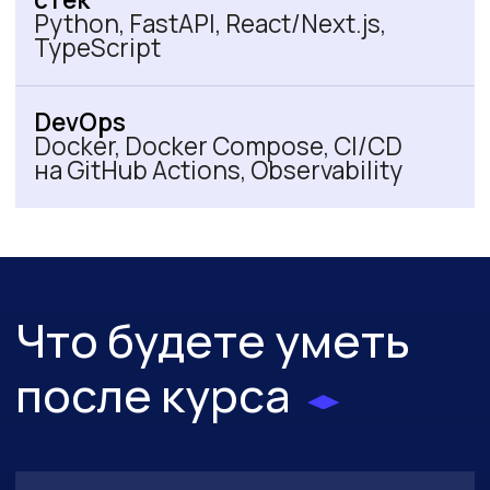
Использовать MCP
для взаимодействия с браузером
Интегрировать frontend с backend
API
Разрабатывать UI-компоненты
Backend разработка с ИИ
Создавать API-сервисы
с интеграцией LLM
Проектировать базы данных
Разрабатывать Telegram-ботов
Применять TDD-подход с помощью
ИИ-агентов
Работа с LLM и ИИ-агентами
Понимать архитектуру
и принципы работы языковых
моделей
Применять промпт-инжиниринг
и контекст-инжиниринг
Работать с различными ИИ-
инструментами (Cursor, консольные
агенты, веб-интерфейсы)
Эффективно управлять контекстом
при работе с кодовыми базами