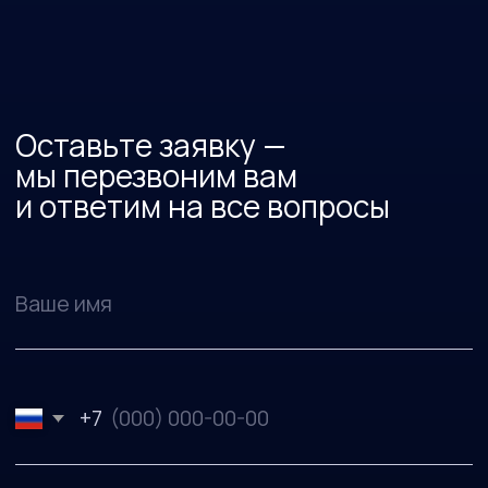
2 месяца
12 занятий
11 практических работ
1 production-ready fullstack проект
Основы LLM и ИИ-агентов
Архитектура и принципы работы
языковых моделей
Ограничения и возможности
современных LLM
Методы работы с моделями: промпт-
инжиниринг, контекст-инжиниринг,
RAG
Что такое агент: определение,
компоненты, архитектура
Обзор моделей и провайдеров
Критерии выбора модели под задачу
Обзор дорожной карты практики курса