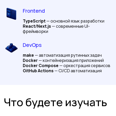
Практическая работа
Frontend
Настройка Cursor для
работы
TypeScript
— основной язык разработки
Системный анализ
React/Next.js
— современные UI-
и
техническое
фреймворки
проектирование
DevOps
Генерация идеи продукта с
помощью
ИИ
make
— автоматизация рутинных задач
Формализация требований
Docker
— контейнеризация приложений
к
разработке Telegram-бота
Docker Compose
— оркестрация сервисов
Создание базовой проектной
GitHub Actions
— CI/CD автоматизация
документации
Выбор технологического стека
с
обоснованием
Проектирование архитектуры системы
на
высоком уровне
Проектирование модели данных
Проектирование внешних связей
и
интеграций