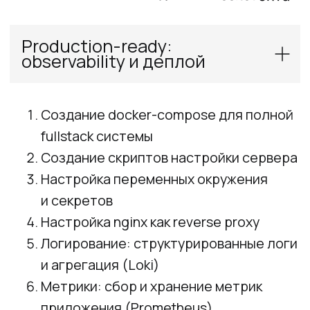
+7 495 085 21 62
Бесплатно по Москве
b2b@hexlet.io
О Хекслете
Помощь
О нас
Справка
Карьера в Хекслете
Вопросы и ответы
Отзывы
Сообщество
Лицензия
Документы
Партнерам
Условия
Предложить
использования
стажировку
Соглашение
Стать
об
обработке ПД
наставником