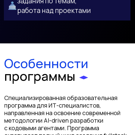
направленная на освоение современной
методологии AI-driven разработки
с кодовыми агентами. Программа
охватывает полный цикл создания fullstack
приложений с использованием ИИ-агентов:
от фундаментальных принципов работы
LLM до практической разработки backend
API, баз данных, frontend, веб-интерфейса,
telegram-ботов и развертывания
AI-driven разработка
использование ИИ-агентов
(Cursor) для ускорения
разработки в 3–5 раз
Full Cycle Development
самостоятельное прохождение
всех этапов от идеи до production
Production-ready ИИ-ассистент
создание fullstack приложения
с микросервисной архитектурой
и LLM интеграцией