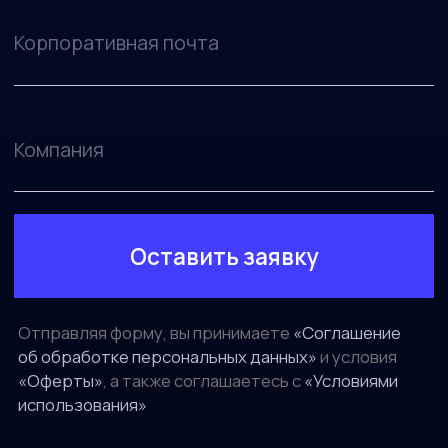
AI-кодинг экосистема
Эволюция подходов кразработке
с
использованием ИИ-инструментов
Консольные агенты: Claude Code,
Codex, Warp и
другие
IDE-интегрированные решения: Cursor,
Windsurf и
другие
Spec-Driven IDE: Kiro, Qoder
и
методология разработки на
основе
спецификаций
Агенты для
прототипирования
и
frontend: V0, Bolt, Lovable, Replit
Гибридные подходы: комбинирование
различных ИИ-инструментов в
единый
workflow