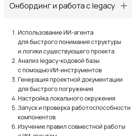
через инкрементальное развитие
проекта от идеи до production-
ready решения
Базовый Telegram-бот
и интеграция с LLM
Микросервисная архитектура
и интеграция с базой данных
Frontend веб-интерфейс
Промышленная готовность
и развертывание в облаке
Backend
REST API (FastAPI) с интеграцией