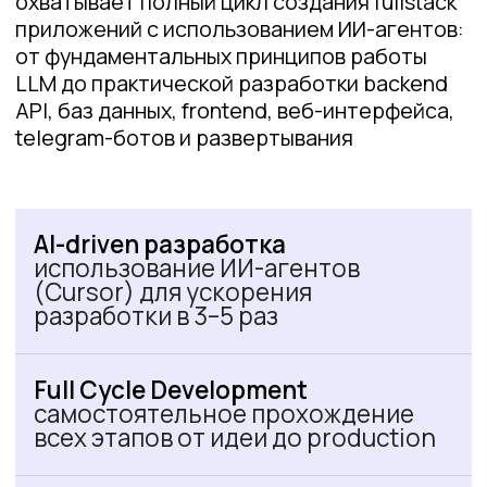
Работа с LLM
работа с облачными
провайдерами, агрегаторами,
локальными моделями
80% практики
инкрементальное развитие
единого проекта от концепции
до деплоя
Современный технологический
стек
Python, FastAPI, React/Next.js,
TypeScript
DevOps
Docker, Docker Compose, CI/CD
на GitHub Actions, Observability